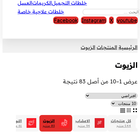
خلطات التجميل
الكريمات
العسل
خلطات علاجية خاصة
Facebook
Instagram
X
youtube
قوق النشر © 2026
الرئيسية
المنتجات
الزيوت
الزيوت
عرض 1–10 من أصل 83 نتيجة
كل منتجات
الاعشاب
الزيوت
التوابل
544 منتج
94 منتج
83 منتج
61 منتج