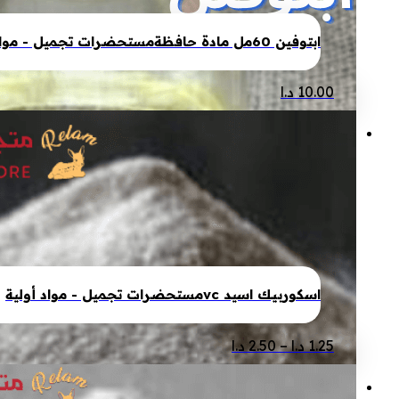
اختيار
الخيارات
ابتوفين 60مل مادة حافظة
مستحضرات تجميل - مواد 
على
صفحة
10.00
د.ا
المنتج
اسكوربيك اسيد vc
مستحضرات تجميل - مواد أولية
نطاق
هناك
1.25
د.ا
–
2.50
د.ا
السعر:
العديد
من
من