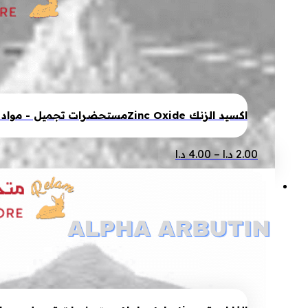
الأشكال
خلال
المختلفة
لهذا
المنتج.
يمكن
اختيار
الخيارات
اكسيد الزنك Zinc Oxide
مستحضرات تجميل - مواد أ
على
صفحة
نطاق
هناك
2.00
د.ا
–
4.00
د.ا
المنتج
السعر:
العديد
من
من
الأشكال
خلال
المختلفة
لهذا
المنتج.
يمكن
اختيار