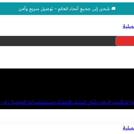
🚚 شحن إلى جميع أنحاء العالم – توصيل سريع وآمن
هارات
البذور
البخور
شاي اعشاب
الاعشاب
مستحضرات التجميل
ركن ا