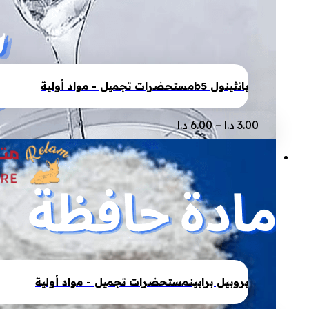
لهذا
المنتج.
يمكن
اختيار
الخيارات
بانثينول b5
مستحضرات تجميل - مواد أولية
على
صفحة
نطاق
هناك
3.00
د.ا
–
6.00
د.ا
المنتج
السعر:
العديد
من
من
الأشكال
خلال
المختلفة
لهذا
المنتج.
يمكن
اختيار
الخيارات
بروبيل برابين
مستحضرات تجميل - مواد أولية
على