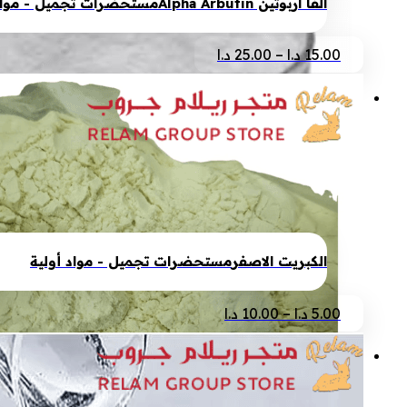
الخيارات
الفا اربوتين Alpha Arbutin
مستحضرات تجميل - مواد 
على
صفحة
نطاق
هناك
15.00
د.ا
–
25.00
د.ا
المنتج
السعر:
العديد
من
من
الأشكال
خلال
المختلفة
لهذا
المنتج.
يمكن
اختيار
الخيارات
الكبريت الاصفر
مستحضرات تجميل - مواد أولية
على
صفحة
نطاق
هناك
5.00
د.ا
–
10.00
د.ا
المنتج
السعر:
العديد
من
من
الأشكال
خلال
المختلفة