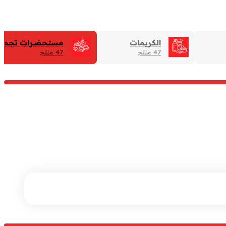
الكريمات
مستحضرات تجميل -
47 منتج
47 منتج