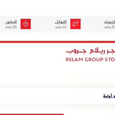
لزيوت
التوابل
البخور
منتج
61 منتج
54 منتج
أولية