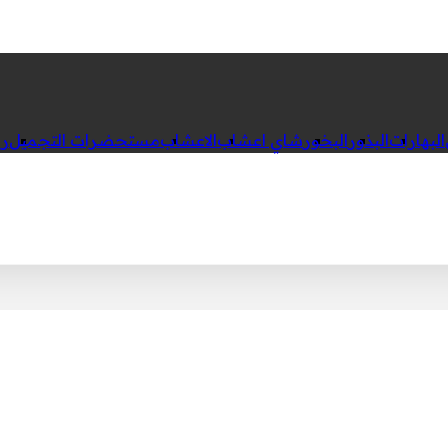
البهارات
البذور
البخور
شاي اعشاب
الاعشاب
مستحضرات التجميل
رك