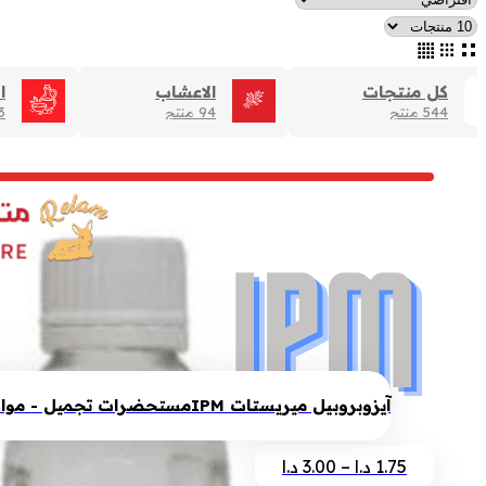
كل منتجات
الاعشاب
ا
544 منتج
94 منتج
83 
آيزوبروبيل ميريستات IPM
مستحضرات تجميل - مواد 
نطاق
هناك
1.75
د.ا
–
3.00
د.ا