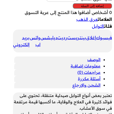
إضافة إلى السلة
0
أشخاص أضافوا هذا المنتج إلى عربة التسوق
العلامات
عرق الذهب
فئات
التوابل
فيسبوك
إغلاق
بينتريست
رديت
ديليشس
واتس
بريد
اب
إلكتروني
الوصف
معلومات إضافية
مراجعات (0)
أسئلة مكررة
الشحن والإرجاع
تعتبر بعض أنواع التوابل صيدلية متنقلة، تحتوي على
فوائد كثيرة في العلاج والوقاية، ما أكسبها قيمة مرتفعة
في سوق الأعشاب.