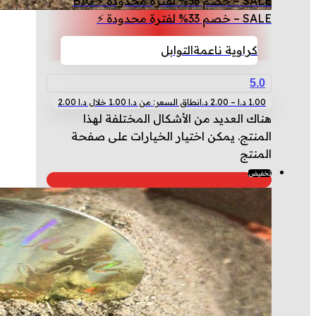
SALE – خصم 33% لفترة محدودة ⚡ BIG
SALE – خصم 33% لفترة محدودة ⚡
كراوية ناعمة
التوابل
5.0
1.00
د.ا
–
2.00
د.ا
نطاق السعر: من ⁦1.00 د.ا⁩ خلال ⁦2.00 د.ا⁩
هناك العديد من الأشكال المختلفة لهذا
المنتج. يمكن اختيار الخيارات على صفحة
المنتج
تخفيض!