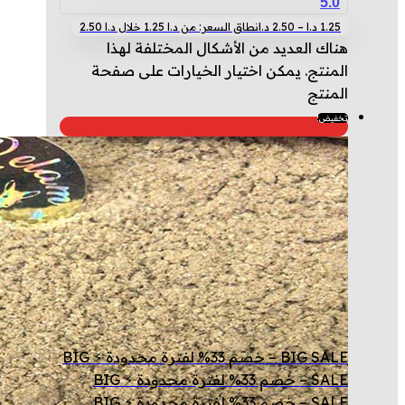
5.0
1.25
د.ا
–
2.50
د.ا
نطاق السعر: من ⁦1.25 د.ا⁩ خلال ⁦2.50 د.ا⁩
هناك العديد من الأشكال المختلفة لهذا
المنتج. يمكن اختيار الخيارات على صفحة
المنتج
تخفيض!
BIG SALE – خصم 33% لفترة محدودة ⚡ BIG
SALE – خصم 33% لفترة محدودة ⚡ BIG
SALE – خصم 33% لفترة محدودة ⚡ BIG