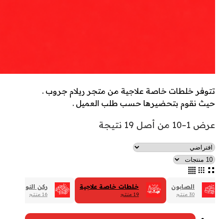
تتوفر خلطات خاصة علاجية من متجر ريلام جروب .
حيث نقوم بتحضيرها حسب طلب العميل .
عرض 1–10 من أصل 19 نتيجة
الصابون
خلطات خاصة علاجية
ركن النوادر الثمين
30 منتج
19 منتج
16 منتج