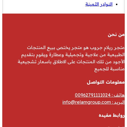
النوادر الثمينة
من نحن
متجر ريلام جروب هو متجر يختص ببيع المنتجات
الطبيعية من علاجية وتجميلية وعطارة ويقوم بتقديم
الأجود من تلك المنتجات على الاطلاق باسعار تشجيعية
مناسبة للجميع
معلومات التواصل
هاتف : 00962791111024
البريد :
info@relamgroup.com
روابط مفيده