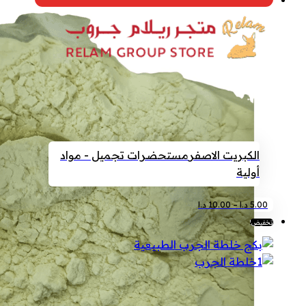
الكبريت الاصفر
مستحضرات تجميل - مواد
أولية
نطاق
هناك
5.00
د.ا
–
10.00
د.ا
السعر:
العديد
تخفيض!
من
من
الأشكال
خلال
المختلفة
لهذا
المنتج.