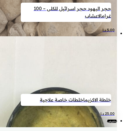
حجر اليهود حجر اسرائيل للكلى – 100
غرام
الاعشاب
5.00
د.ا
خلطة الاكزيما
خلطات خاصة علاجية
25.00
د.ا
تخفيض!