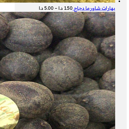
نطاق
بهارات شاورما دجاج
1.50
د.ا
–
5.00
د.ا
السعر:
من
خلال