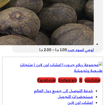
نطاق
لومي اسود حب
1.00
د.ا
–
2.00
د.ا
السعر:
من
خلال
Facebook
Instagram
X
youtube
خدمة التوصيل الى جميع دول العالم
مستحضرات التجميل
اعشاب اون لاين