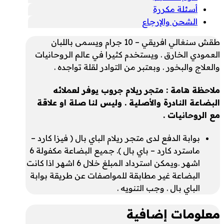
أسئلة مكررة
الشحن والإرجاع
طقش سنغالي افريقي – 10 جرام ويسمى باللبان
العمودي الخارق . ويستخدم كثيرا في عالم الروحانيات
والعلاج والبخور . وبعتبر من التوادر لقلة تواجده .
ملاحظة هامة : متجر ريلام جروب يوفر لعملائه
البضاعة النادرة والأصلية . وليس لنا صلة او علاقة
مع الروحانيات .
بوابة الدفع لدى متجر ريلام الباي بال ( فيزا كارد –
ماسترد كارد – باي بال ). جميع البضاعة مكفولة 6
اشهر .ويمكن استرداد المبلغ خلال 6 اشهر اذا كانت
البضاعة غير مطابقة للمواصفات عن طريقة بوابة
الباي بال . وجب التنويه .
معلومات إضافية