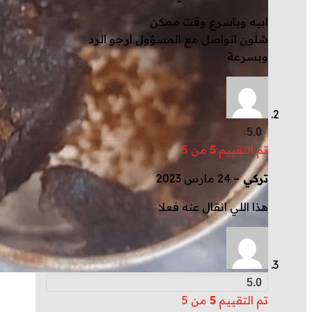
ابيه وباسرع وقت ممكن
شلون اتواصل مع المسؤول ارجو الرد
وبسرعة
5.0
تم التقييم
5
من 5
تركي
–
24 مارس 2023
هذا اللي انقال عنه فعلا
5.0
تم التقييم
5
من 5