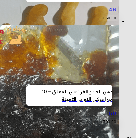
4.6
850.00
د.ا
دهن العنبر الفرنسي المعتق – 10
جرام
ركن النوادر الثمينة
5.0
300.00
د.ا
...