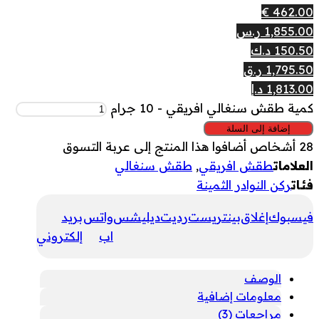
462.00 €
1,855.00 ر.س
150.50 د.ك
1,795.50 ر.ق
1,813.00 د.إ
كمية طقش سنغالي افريقي - 10 جرام
إضافة إلى السلة
28
أشخاص أضافوا هذا المنتج إلى عربة التسوق
العلامات
طقش افريقي
,
طقش سنغالي
فئات
ركن النوادر الثمينة
فيسبوك
إغلاق
بينتريست
رديت
ديليشس
واتس
بريد
اب
إلكتروني
الوصف
معلومات إضافية
مراجعات (3)