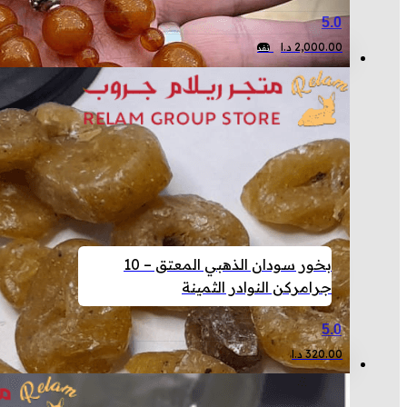
5.0
2,000.00
د.ا
نفد
بخور سودان الذهبي المعتق – 10
جرام
ركن النوادر الثمينة
5.0
320.00
د.ا