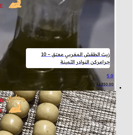
زيت الطقش المغربي معتق – 10
جرام
ركن النوادر الثمينة
5.0
350.00
د.ا