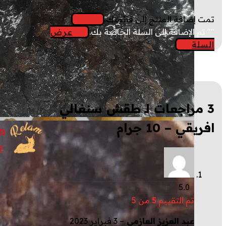
تمت إضافة المنتج إلى قائمتك.
"
" تم الإضافة إلى السلة الخاصة بك.
عرض
السلة
3 مراجعات لـ
طقش سنغالي
افريقي – 10 جرام
5.0
تم التقييم
5
من 5
عبد العزيز العازمي
–
3 فبراير 2023