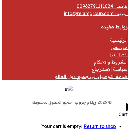
هاتف : 00962791111024
البريد :
info@relamgroup.com
روابط مفيده
الرئيسية
من نحن
اتصل بنا
الشروط والاحكام
سياسة الاسترجاع
خدمة التوصيل الى جميع دول العالم
© 2026
ريلـام جروب
. جميع الحقوق محفوظة.
Cart
Your cart is empty!
Return to shop