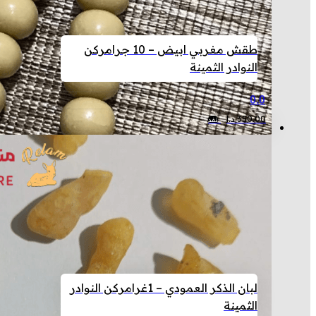
طقش مغربي ابيض – 10 جرام
ركن
النوادر الثمينة
0.0
350.00
د.ا
نفد
لبان الذكر العمودي – 1غرام
ركن النوادر
الثمينة