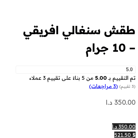
طقش سنغالي افريقي
– 10 جرام
5.0
تم التقييم بـ
5.00
من 5 بناءً على تقييم
3
عملاء
(
3
مراجعات)
(3 تقييم)
350.00
د.ا
350.00 د.ا
$ 521.50