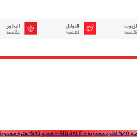
لزيوت
التوابل
البخور
منتج
61 منتج
54 منتج