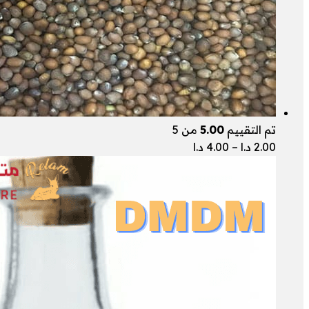
تم التقييم
5.00
من 5
نطاق
2.00
د.ا
–
4.00
د.ا
السعر:
من
خلال