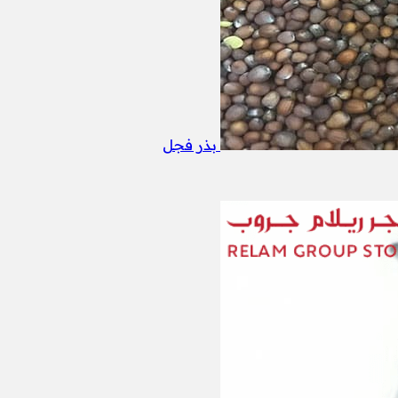
بذر فجل