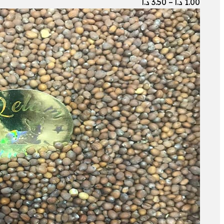
نطاق
1.00
د.ا
–
3.50
د.ا
السعر:
من
خلال