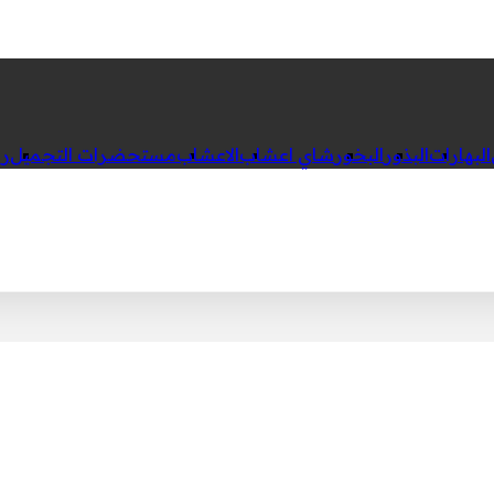
البهارات
البذور
البخور
شاي اعشاب
الاعشاب
مستحضرات التجميل
رك