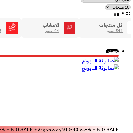
كل منتجات
الاعشاب
ا
544 منتج
94 منتج
83 
تخفيض!