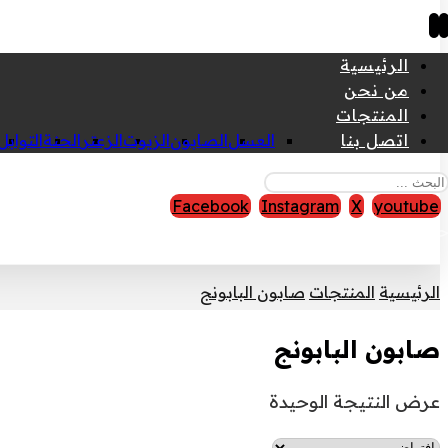
الرئيسية
من نحن
المنتجات
اتصل بنا
العسل
الصابون
الزيوت
الزعتر
الحنة
التوابل
Facebook
Instagram
X
youtube
قوق النشر © 2026
الرئيسية
المنتجات
صابون البابونج
صابون البابونج
عرض النتيجة الوحيدة