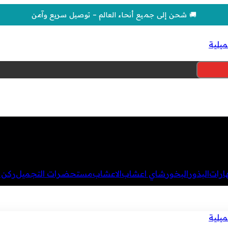
🚚 شحن إلى جميع أنحاء العالم – توصيل سريع وآمن
هارات
البذور
البخور
شاي اعشاب
الاعشاب
مستحضرات التجميل
ركن ا