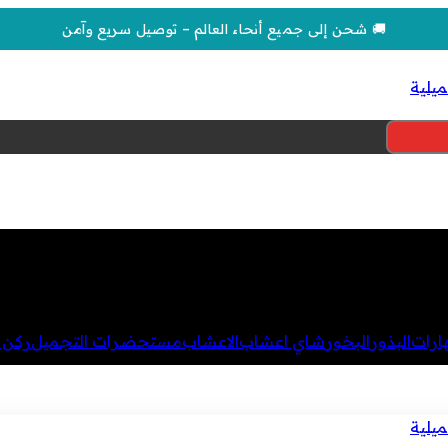
🚚 شحن إلى جميع أنحاء العالم – توصيل سريع وآمن
هارات
البذور
البخور
شاي اعشاب
الاعشاب
مستحضرات التجميل
ركن ا