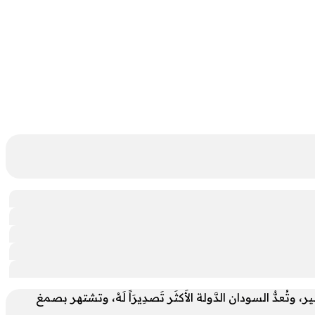
ُعدُّ السودان الدَّولة الأَكثَر تَصدِيرَاً لَهُ، وتشتهر بصمغ