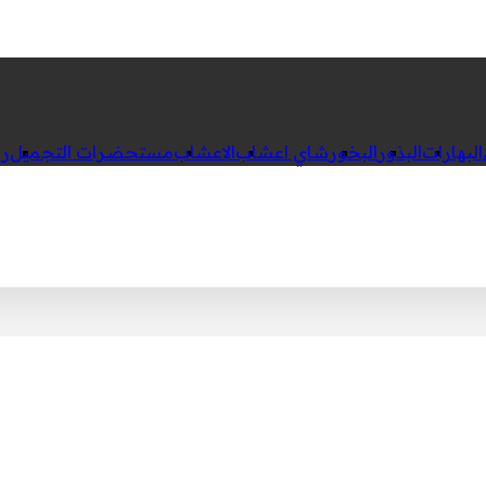
البهارات
البذور
البخور
شاي اعشاب
الاعشاب
مستحضرات التجميل
رك