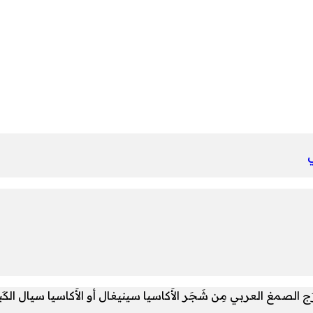
ي
لصمغ العربي مِن شَجَر الأَكاسيا سينيغال أو الأَكاسيا سيال الكَبير، وت