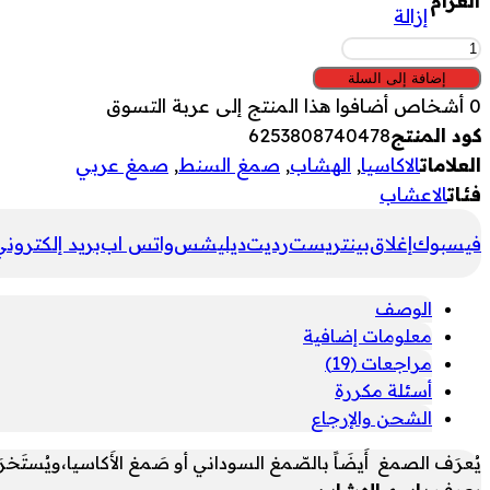
الغرام
إزالة
كمية
الصمغ
إضافة إلى السلة
العربي
0
أشخاص أضافوا هذا المنتج إلى عربة التسوق
كود المنتج
6253808740478
العلامات
الاكاسيا
,
الهشاب
,
صمغ السنط
,
صمغ عربي
فئات
الاعشاب
فيسبوك
إغلاق
بينتريست
رديت
ديليشس
واتس اب
بريد إلكترون
الوصف
معلومات إضافية
مراجعات (19)
أسئلة مكررة
الشحن والإرجاع
يُعرَف الصمغ أَيضَاً بالصّمغ السوداني أو صَمغ الأَكاسيا،ويُستَخرَج ا
يعرف
باسم الهشاب
.