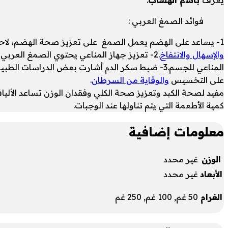
فوائد الصمغ العربي :
1- يساعد على الهضم يعمل الصمغ على تعزيز صحة الهضم، لاحتوائه على الألياف القابلة للذوبان، التي تساعد على ضبط حركة الأمعاء، وتعزيز صحة الجهاز الهضمي، ووقايته من
والإسهال والانتفاخ
.2- تعزيز جهاز المناعي يحتوي الصمغ العربي ع
المناعي للجسم.3- ضبط سكر الدم أشارت بعض الدرا
على التخسيس
والوقاية من السرطان
.
مفيد لصحة الكبد وتعزيز صحة الكلي وفقدان الوزن تساعد الأل
كمية الأطعمة التي يتم تناولها عند الوجبات.
معلومات إضافية
الوزن
غير محدد
الأبعاد
غير محدد
الغرام
50 غم, 100 غم, 250 غم