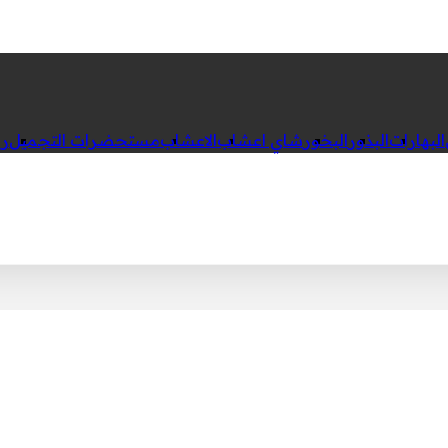
البهارات
البذور
البخور
شاي اعشاب
الاعشاب
مستحضرات التجميل
رك