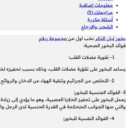
معلومات إضافية
مراجعات (5)
أسئلة مكررة
الشحن والإرجاع
بخور لبان الذكر
نخب اول من
مجموعة ريلام
فوائد البخور الصحية:
1- تقوية عضلات القلب:
يساعد البخور على تقوّية عضلات القلب، وذلك بسبب تحفيزه لخل
2- التخلص من الجراثيم وتنقية الهواء من الدخان والروائح الضارة .
3- الفوائد الجنسية للبخور:
يعمل البخور على تحفيز الخلايا العصبية، وهو ما يؤدي إلى زيادة
والتي منها الجوانب المتحكمة في القدرة الحنسية لدى الرجل وال
4- الفوائد النفسية للبخور: