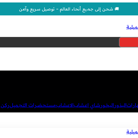
🚚 شحن إلى جميع أنحاء العالم – توصيل سريع وآمن
هارات
البذور
البخور
شاي اعشاب
الاعشاب
مستحضرات التجميل
ركن ا