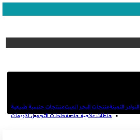
لنوادر الثمينة
منتجات البحر الميت
مننتجات جنسية طبيعية
خلطات علاجية خاصة
خلطات التجميل
الكريمات