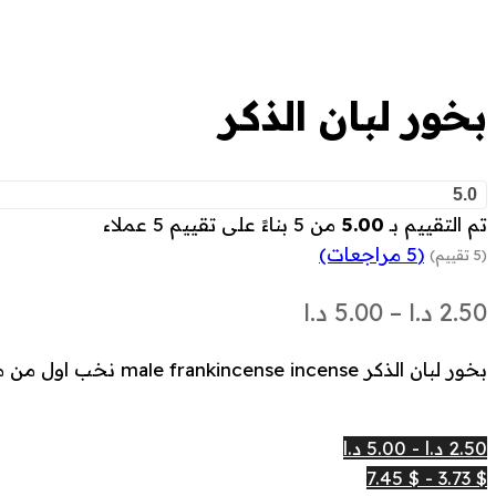
بخور لبان الذكر
5.0
تم التقييم بـ
5.00
من 5 بناءً على تقييم
5
عملاء
(
5
مراجعات)
(5 تقييم)
نطاق
2.50
د.ا
–
5.00
د.ا
السعر:
بخور لبان الذكر male frankincense incense نخب اول من مجموعة ريلام
من
2.50 د.ا - 5.00 د.ا
خلال
$ 3.73 - $ 7.45