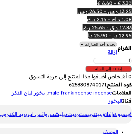
3.30 € - 6.60 €
13.25 ر.س - 26.50 ر.س
1.08 د.ك - 2.15 د.ك
12.83 ر.ق - 25.65 ر.ق
12.95 د.إ - 25.90 د.إ
الغرام
إزالة
كمية
بخور
إضافة إلى السلة
لبان
0
أشخاص أضافوا هذا المنتج إلى عربة التسوق
الذكر
كود المنتج
6253808740171
العلامات
male frankincense incense
,
بخور لبان الذكر
فئات
البخور
فيسبوك
إغلاق
بينتريست
رديت
ديليشس
واتس اب
بريد إلكترون
الوصف