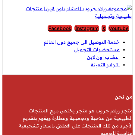
Facebook
Instagram
X
youtube
خدمة التوصيل الى جميع دول العالم
مستحضرات التجميل
اعشاب اون لاين
النوادر الثمينة
من نحن
متجر ريلام جروب هو متجر يختص ببيع المنتجات
الطبيعية من علاجية وتجميلية وعطارة ويقوم بتقديم
الأجود من تلك المنتجات على الاطلاق باسعار تشجيعية
مناسبة للجميع