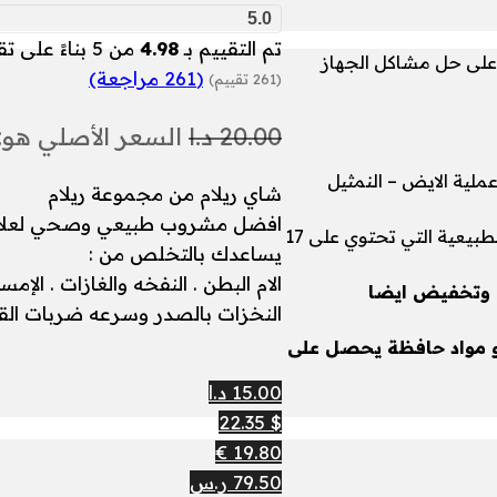
5.0
تم التقييم بـ
4.98
من 5 بناءً على تقييم
على حل مشاكل الجهاز
(
261
مراجعة)
(261 تقييم)
20.00
د.ا
السعر الأصلي هو: 20.00 د.ا
لية الايض – النمثيل
شاي ريلام من مجموعة ريلام
افضل مشروب طبيعي وصحي لعلاج مش
وكما يساهم شاي ريلام في تقوية جهاز المناعة بفضل مكوناته الطبيعية التي تحتوي على 17
يساعدك بالتخلص من :
⁦⁩الام البطن . ⁦⁩النفخه والغازات . ⁦⁩الإ
 وتخفيض ايضا
⁦⁩النخزات بالصدر وسرعه ضربات القلب
و مواد حافظة يحصل على
15.00 د.ا
$ 22.35
19.80 €
79.50 ر.س