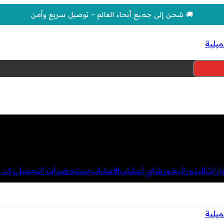
🚚 شحن إلى جميع أنحاء العالم – توصيل سريع وآمن
هارات
البذور
البخور
شاي اعشاب
الاعشاب
مستحضرات التجميل
ركن ا