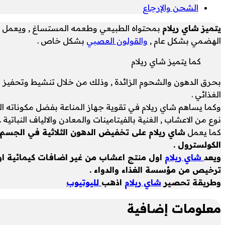
الشحن والإرجاع
يتميز شاي ريلام
بمحتواه الطبيعي وطعمه المستساغ , ويعمل 
الهضمي بشكل عام ,
والقولون العصبي
بشكل خاص .
كما يتميز شاي ريلام
بحرق الدهون والشحوم الزائدة , وذلك من خلال تنشيط وتحفيز عم
الغذائي .
نوع من الاعشاب , الغنية بالفيتامينات والمعادن والالياف النباتية .
كما يعمل
شاي ريلام
على تخفيض الدهون الثلاثية في الجسم
الكولسترول .
ويعد
شاي ريلام
اول منتج اعشاب من غير اضافات كيمائية ا
ترخيص من مؤسسة الغذاء والدواء .
وطريقة تحصير
شاي ريلام
اذهب
لليوتيوب
معلومات إضافية