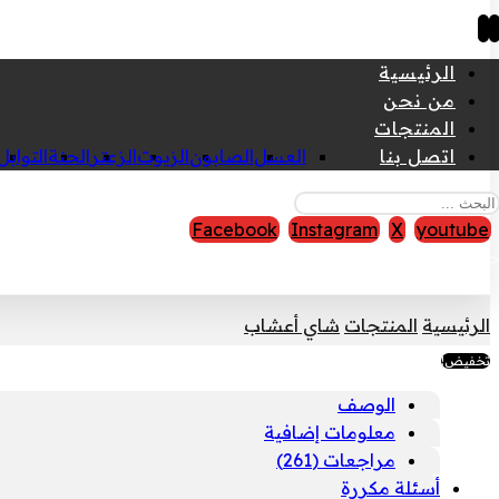
الرئيسية
من نحن
المنتجات
اتصل بنا
العسل
الصابون
الزيوت
الزعتر
الحنة
التوابل
Facebook
Instagram
X
youtube
قوق النشر © 2026
الرئيسية
المنتجات
شاي أعشاب
تخفيض!
الوصف
معلومات إضافية
مراجعات (261)
أسئلة مكررة