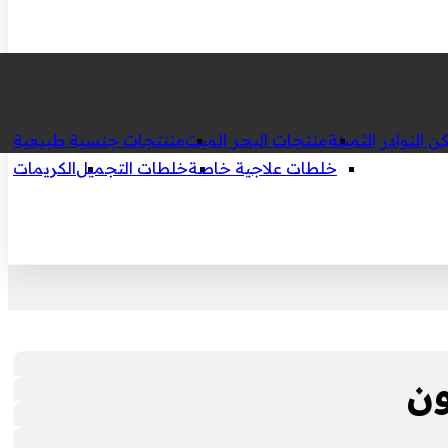
ن النوادر الثمينة
منتجات البحر الميت
مننتجات جنسية طبيعية
خلطات علاجية خاصة
خلطات التجميل
الكريمات
ون