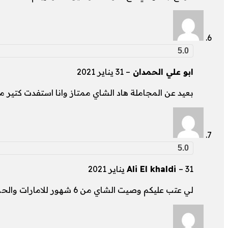
5.0
ابو علي الحمدان
–
31 يناير 2021
بعيد عن المجاملة هاد الشاي ممتاز وانا استفدت كتير 
5.0
31 يناير 2021
–
Ali El khaldi
لي عتب عليكم وصيت الشاي من 6 شهور للامارات والحمدلله تحسنت عليه بس دفعت توصيل أضعاف أضعاف السعر الحالي شو السبب