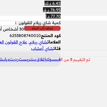
6.45 د.ك
76.95 ر.ق
77.70 د.إ
كمية شاي ريلام للقولون
إضافة إلى السلة
30
أشخاص أضاف
كود المنتج
6253808740010
العلامات
شاي ريلام
,
علاج القولون ا
فئات
شاي أعشاب
فيسبوك
إغلاق
بينتريست
رديت
ديلي
تم التقييم
5
من 5