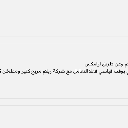
ام وعن طريق ارامكس
بوقت قياسي فعلا التعامل مع شركة ريلام مريح كتير ومطمئن ك