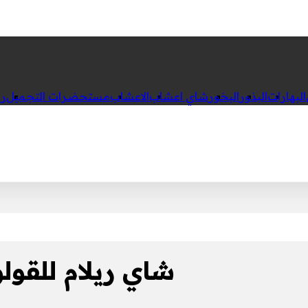
البهارات
البذور
البخور
شاي اعشاب
الاعشاب
مستحضرات التجميل
رك
شاي ريلام للقول