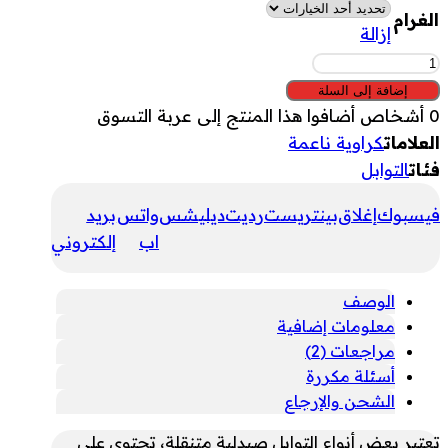
الغرام
إزالة
كمية
كراوية
إضافة إلى السلة
ناعمة
0
أشخاص أضافوا هذا المنتج إلى عربة التسوق
العلامات
كراوية ناعمة
فئات
التوابل
فيسبوك
إغلاق
بينتريست
رديت
ديليشس
واتس
بريد
اب
إلكتروني
الوصف
معلومات إضافية
مراجعات (2)
أسئلة مكررة
الشحن والإرجاع
تعتبر بعض أنواع التوابل صيدلية متنقلة، تحتوي على