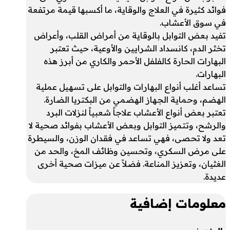
فوائد كثيرة في العلاج والوقاية، ما أكسبها قيمة مرتفعة
في سوق الأعشاب.
تفيد بعض التوابل بالوقاية من أمراض القلب، وأعراض
تخثر الدم، كانسداد الشرايين والأوعية، حيث تعتبر
البهارات الحارة كالفلفل الأحمر والكاري من أبرز هذه
البهارات.
تساعد أغلب أنواع البهارات والتوابل على تسهيل عملية
الهضم، وحماية الجهاز الهضمي من البكتريا الضارة.
تعتبر بعض أنواع الأعشاب علاجاً شعبياً لنزلات البرد
والرشح، وتتميز التوابل وبعض الأعشاب بفوائد صحية لا
تعد ولا تحصى، فهي تساعد في فقدان الوزن، والسيطرة
على مرض السكري، وتحسين وظائف المخ، والحد من
الغثيان، وتعزيز المناعة. فضلاً عن ميزات صحية أخرى
عديدة.
معلومات إضافية