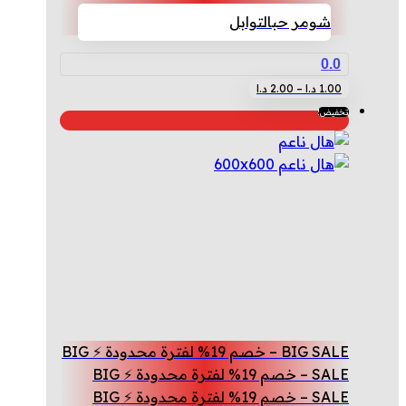
شومر حب
التوابل
0.0
نطاق
هناك
1.00
د.ا
–
2.00
د.ا
السعر:
العديد
تخفيض!
من
من
الأشكال
خلال
المختلفة
لهذا
المنتج.
يمكن
اختيار
الخيارات
على
صفحة
BIG SALE – خصم 19% لفترة محدودة ⚡ BIG
المنتج
SALE – خصم 19% لفترة محدودة ⚡ BIG
SALE – خصم 19% لفترة محدودة ⚡ BIG