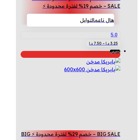
SALE – خصم 19% لفترة محدودة ⚡
هال ناعم
التوابل
5.0
نطاق
هناك
3.25
د.ا
–
7.50
د.ا
السعر:
العديد
تخفيض!
من
من
الأشكال
خلال
المختلفة
لهذا
المنتج.
يمكن
اختيار
الخيارات
على
صفحة
BIG SALE – خصم 29% لفترة محدودة ⚡ BIG
المنتج