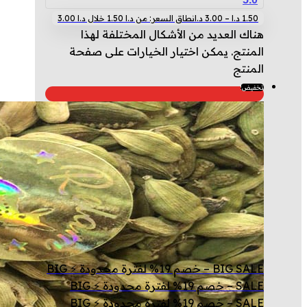
1.50
د.ا
–
3.00
د.ا
نطاق السعر: من ⁦1.50 د.ا⁩ خلال ⁦3.00 د.ا⁩
هناك العديد من الأشكال المختلفة لهذا
المنتج. يمكن اختيار الخيارات على صفحة
المنتج
تخفيض!
BIG SALE – خصم 19% لفترة محدودة ⚡ BIG
SALE – خصم 19% لفترة محدودة ⚡ BIG
SALE – خصم 19% لفترة محدودة ⚡ BIG