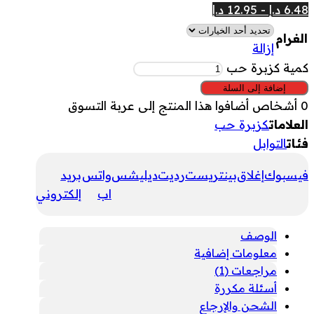
6.48 د.إ - 12.95 د.إ
الغرام
إزالة
كمية كزبرة حب
إضافة إلى السلة
0
أشخاص أضافوا هذا المنتج إلى عربة التسوق
العلامات
كزبرة حب
فئات
التوابل
فيسبوك
إغلاق
بينتريست
رديت
ديليشس
واتس
بريد
اب
إلكتروني
الوصف
معلومات إضافية
مراجعات (1)
أسئلة مكررة
الشحن والإرجاع