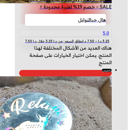
SALE – خصم 19% لفترة محدودة ⚡
هال حب
التوابل
5.0
3.25
د.ا
–
7.50
د.ا
نطاق السعر: من ⁦3.25 د.ا⁩ خلال ⁦7.50 د.ا⁩
هناك العديد من الأشكال المختلفة لهذا
المنتج. يمكن اختيار الخيارات على صفحة
المنتج
تخفيض!